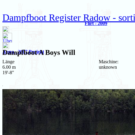
Dampfboot Register Radow - sort
Flirt - 2009
Dampfboot
A Boys Will
Anna - 2007 Projekt
Länge
Maschine:
6.00 m
unknown
19'-8"