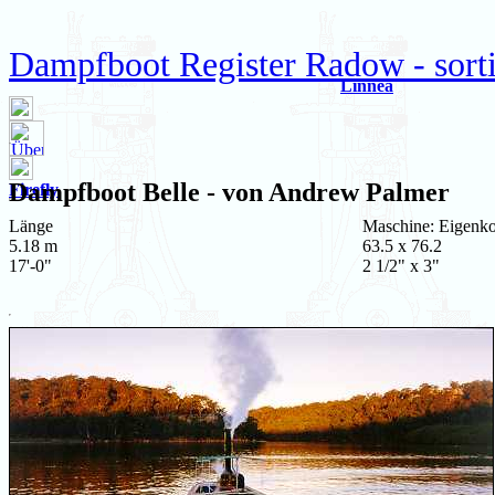
Dampfboot Register Radow - sort
Linnea
Dampfboot
Belle
- von Andrew Palmer
Firefly
Länge
Maschine: Eigenko
5.18 m
63.5 x 76.2
17'-0"
2 1/2" x 3"