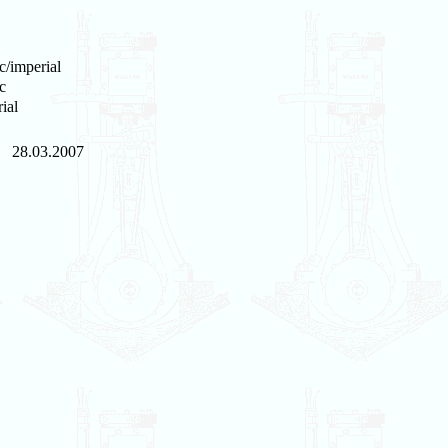
c/imperial
c
ial
28.03.2007