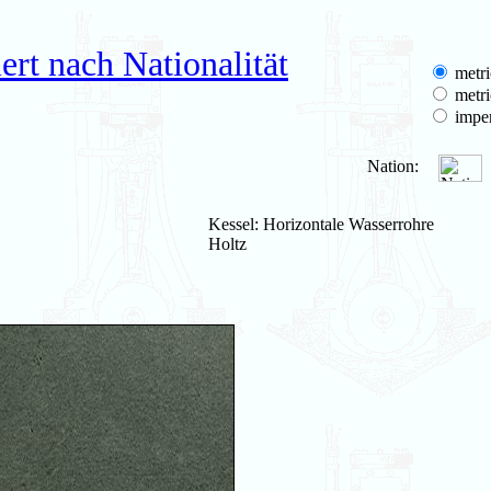
rt nach Nationalität
metri
metri
imper
Nation:
Kessel: Horizontale Wasserrohre
Holtz