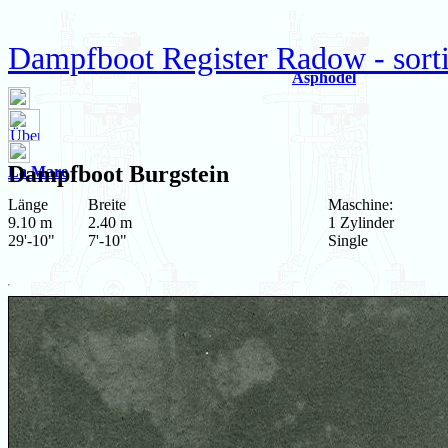
Dampfboot Register Radow - sortie
Asphodel
Dampfboot
Burgstein
La Mare
Länge
Breite
Maschine:
9.10 m
2.40 m
1 Zylinder
29'-10"
7'-10"
Single