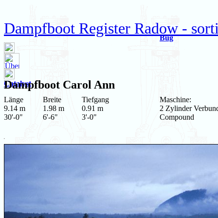
Dampfboot Register Radow - sortie
Bug
Dampfboot
Carol Ann
Catalyst
Länge
Breite
Tiefgang
Maschine:
9.14 m
1.98 m
0.91 m
2 Zylinder Verbun
30'-0"
6'-6"
3'-0"
Compound