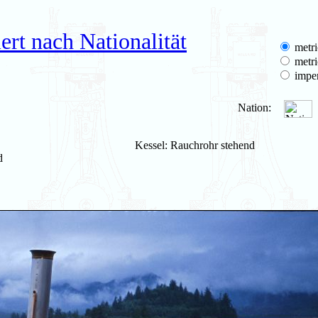
rt nach Nationalität
metri
metri
imper
Nation:
Kessel: Rauchrohr stehend
d