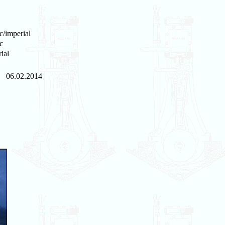
c/imperial
c
ial
06.02.2014