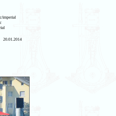
c/imperial
c
ial
20.01.2014