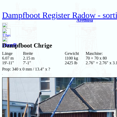
Dampfboot Register Radow - sortie
Arethusa
Dampfboot
Chrige
Dämpfli
Länge
Breite
Gewicht
Maschine:
6.07 m
2.15 m
1100 kg
70 + 70 x 80
19'-11"
7'-1"
2425 lb
2.76" + 2.76" x 3.
Prop: 340 x 0 mm / 13.4" x ?