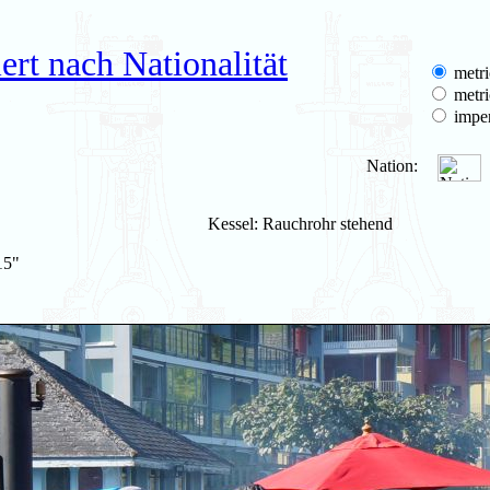
rt nach Nationalität
metri
metri
imper
Nation:
Kessel: Rauchrohr stehend
15"