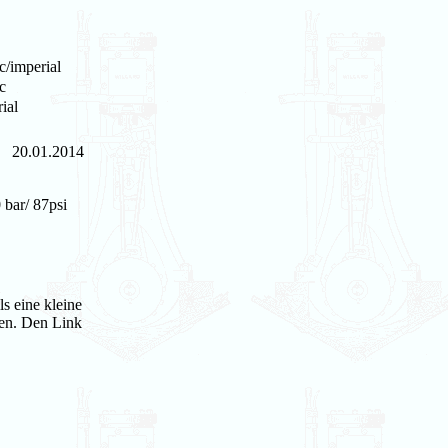
c/imperial
c
ial
20.01.2014
 bar/ 87psi
s eine kleine
ten. Den Link