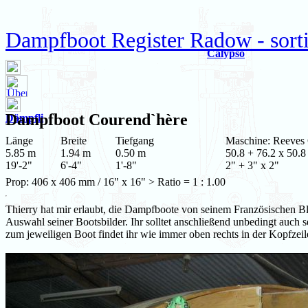
Dampfboot Register Radow - sorti
Calypso
Dampfboot
Courend`hère
Dämpfli
Länge
Breite
Tiefgang
Maschine: Reeve
5.85 m
1.94 m
0.50 m
50.8 + 76.2 x 50.8
19'-2"
6'-4"
1'-8"
2" + 3" x 2"
Prop: 406 x 406 mm / 16" x 16" > Ratio = 1 : 1.00
Thierry hat mir erlaubt, die Dampfboote von seinem Französischen Bloc
Auswahl seiner Bootsbilder. Ihr solltet anschließend unbedingt auch
zum jeweiligen Boot findet ihr wie immer oben rechts in der Kopfzeil