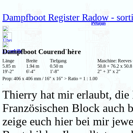
Dampfboot Register Radow - sortie
Petäjäs
Dampfboot
Courend`hère
Escarbille
Länge
Breite
Tiefgang
Maschine: Reeve
5.85 m
1.94 m
0.50 m
50.8 + 76.2 x 50.8
19'-2"
6'-4"
1'-8"
2" + 3" x 2"
Prop: 406 x 406 mm / 16" x 16" > Ratio = 1 : 1.00
Thierry hat mir erlaubt, d
Französischen Block auch be
zeige euch hier bei mir jewe