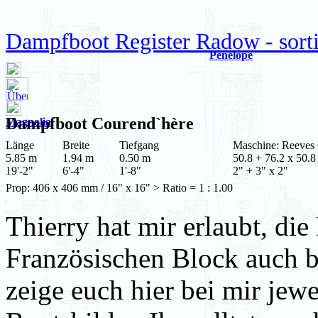
Dampfboot Register Radow - sortie
Penelope
Dampfboot
Courend`hère
Magnolia
Länge
Breite
Tiefgang
Maschine: Reeve
5.85 m
1.94 m
0.50 m
50.8 + 76.2 x 50.8
19'-2"
6'-4"
1'-8"
2" + 3" x 2"
Prop: 406 x 406 mm / 16" x 16" > Ratio = 1 : 1.00
Thierry hat mir erlaubt, d
Französischen Block auch be
zeige euch hier bei mir jewe