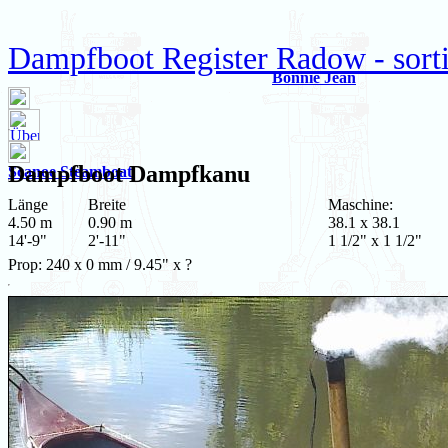
Dampfboot Register Radow - sort
Bonnie Jean
Dampfboot
Dampfkanu
Scanoe Steamboat
Länge
Breite
Maschine:
4.50 m
0.90 m
38.1 x 38.1
14'-9"
2'-11"
1 1/2" x 1 1/2"
Prop: 240 x 0 mm / 9.45" x ?