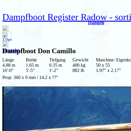
Dampfboot Register Radow - sort
Dämpfli
Dampfboot
Don Camillo
Snuggles
Länge
Breite
Tiefgang
Gewicht
Maschine: Eigenko
4.88 m
1.65 m
0.35 m
400 kg
50 x 55
16'-0"
5'-5"
1'-2"
882 lb
1.97" x 2.17"
Prop: 360 x 0 mm / 14.2 x ??"