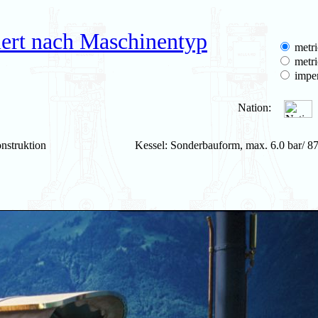
iert nach Maschinentyp
metri
metri
imper
Nation:
nstruktion
Kessel: Sonderbauform, max. 6.0 bar/ 87