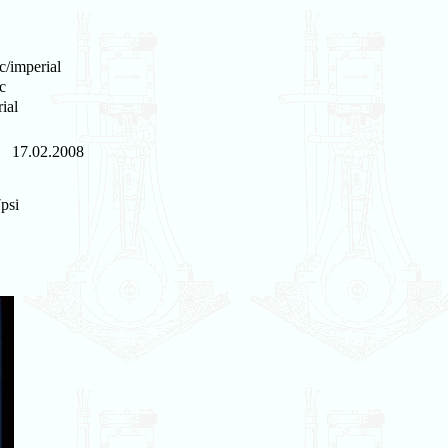
c/imperial
c
ial
17.02.2008
psi