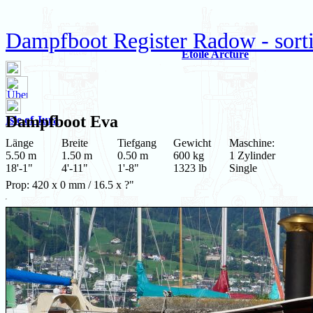
Dampfboot Register Radow - sortie
Etoile Arcture
Dampfboot
Eva
Isle of Jura
Länge
Breite
Tiefgang
Gewicht
Maschine:
5.50 m
1.50 m
0.50 m
600 kg
1 Zylinder
18'-1"
4'-11"
1'-8"
1323 lb
Single
Prop: 420 x 0 mm / 16.5 x ?"