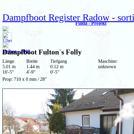
Dampfboot Register Radow - sortie
Fulda - Projekt
Dampfboot
Fulton`s Folly
Heihoo - 2008
Länge
Breite
Tiefgang
Maschine:
5.01 m
1.44 m
0.12 m
unknown
16'-5"
4'-9"
0'-5"
Prop: 710 x 0 mm / 28"