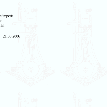
c/imperial
c
ial
21.08.2006