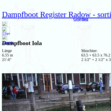
Dampfboot Register Radow - sortie
Grayling
Dampfboot
Iola
Jaunty
Länge
Maschine:
6.55 m
63.5 + 63.5 x 76.2
21'-6"
2 1/2" + 2 1/2" x 3