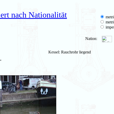
rt nach Nationalität
metri
metri
imper
Nation:
Kessel: Rauchrohr liegend
"