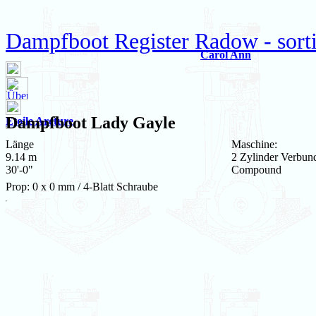
Dampfboot Register Radow - sorti
Carol Ann
Dampfboot
Lady Gayle
Etoile Arcture
Länge
Maschine:
9.14 m
2 Zylinder Verbun
30'-0"
Compound
Prop: 0 x 0 mm / 4-Blatt Schraube