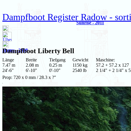
Dampfboot Register Radow - sorti
Sunrise - 2011
Dampfboot
Liberty Bell
Horus - 2008
Länge
Breite
Tiefgang
Gewicht
Maschine:
7.47 m
2.08 m
0.25 m
1150 kg
57.2 + 57.2 x 127
24'-6"
6'-10"
0'-10"
2540 lb
2 1/4" + 2 1/4" x 5
Prop: 720 x 0 mm / 28.3 x ?"