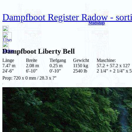
Dampfboot Register Radow - sortie
Midship
Dampfboot
Liberty Bell
Sirius
Länge
Breite
Tiefgang
Gewicht
Maschine:
7.47 m
2.08 m
0.25 m
1150 kg
57.2 + 57.2 x 127
24'-6"
6'-10"
0'-10"
2540 lb
2 1/4" + 2 1/4" x 5
Prop: 720 x 0 mm / 28.3 x ?"