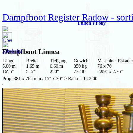
Dampfboot Register Radow - sorti
Fulton`s Folly
Dampfboot
Linnea
Missiseipi
Länge
Breite
Tiefgang
Gewicht
Maschine: Eskader
5.00 m
1.65 m
0.60 m
350 kg
76 x 70
16'-5"
5'-5"
2'-0"
772 lb
2.99" x 2.76"
Prop: 381 x 762 mm / 15" x 30" > Ratio = 1 : 2.00