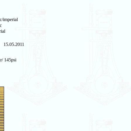
c/imperial
c
ial
15.05.2011
r/ 145psi