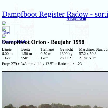
Dampfboot Register Radow - sorti
A Boys Will
Dampfboot
Orion
- Baujahr 1998
Flaming Galah
Länge
Breite
Tiefgang
Gewicht
Maschine: Stuart 5
6.00 m
1.50 m
0.50 m
1300 kg
57.2 x 50.8
19'-8"
5'-0"
1'-8"
2800 lb
2 1/4" x 2"
Prop: 279 x 343 mm / 11" x 13.5" > Ratio = 1 : 1.23