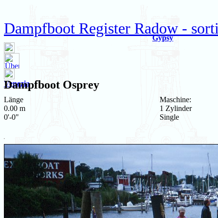
Dampfboot Register Radow - sorti
Gypsy
Dampfboot
Osprey
Venezia
Länge
Maschine:
0.00 m
1 Zylinder
0'-0"
Single