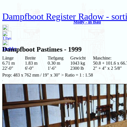
Dampfboot Register Radow - sort
Molly - in Bau
Dampfboot
Pastimes
- 1999
Snekke
Länge
Breite
Tiefgang
Gewicht
Maschine:
6.71 m
1.83 m
0.30 m
1043 kg
50.8 + 101.6 x 66.
22'-0"
6'-0"
1'-6"
2300 lb
2" + 4" x 2 5/8"
Prop: 483 x 762 mm / 19" x 30" > Ratio = 1 : 1.58