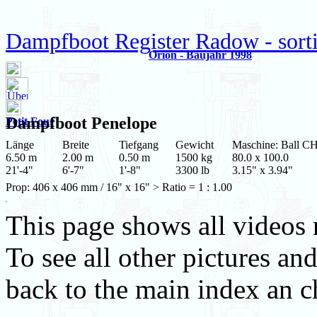
Dampfboot Register Radow - sort
Orion - Baujahr 1998
Dampfboot
Penelope
Petit Four
Länge
Breite
Tiefgang
Gewicht
Maschine: Ball C
6.50 m
2.00 m
0.50 m
1500 kg
80.0 x 100.0
21'-4"
6'-7"
1'-8"
3300 lb
3.15" x 3.94"
Prop: 406 x 406 mm / 16" x 16" > Ratio = 1 : 1.00
This page shows all videos r
To see all other pictures and
back to the main index an ch