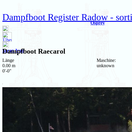
Dampfboot Register Radow - sorti
Osprey
Dampfboot
Raecarol
Scrap Iron
Länge
Maschine:
0.00 m
unknown
0'-0"