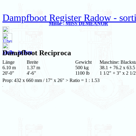
Dampfboot Register Radow - sort
Missie - MISS DEMEANOR
Dampfboot
Reciproca
Molly - in Bau
Länge
Breite
Gewicht
Maschine: Blacks
6.10 m
1.37 m
500 kg
38.1 + 76.2 x 63.5
20'-0"
4'-6"
1100 lb
1 1/2" + 3" x 2 1/2
Prop: 432 x 660 mm / 17" x 26" > Ratio = 1 : 1.53