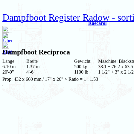
Dampfboot Register Radow - sortie
Raecarol
Dampfboot
Reciproca
Rose
Länge
Breite
Gewicht
Maschine: Blacks
6.10 m
1.37 m
500 kg
38.1 + 76.2 x 63.5
20'-0"
4'-6"
1100 lb
1 1/2" + 3" x 2 1/2
Prop: 432 x 660 mm / 17" x 26" > Ratio = 1 : 1.53