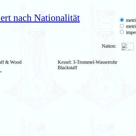
rt nach Nationalität
metri
metri
imper
Nation:
taff & Wood
Kessel: 3-Trommel-Wasserrohr
Blackstaff
"