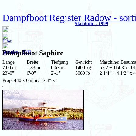
Dampfboot Register Radow - sorti
Skookum - 1999
Dampfboot
Saphire
Sunrise - 2011
Länge
Breite
Tiefgang
Gewicht
Maschine: Beauma
7.00 m
1.83 m
0.63 m
1400 kg
57.2 + 114.3 x 101
23'-0"
6'-0"
2'-1"
3080 lb
2 1/4" + 4 1/2" x 4
Prop: 440 x 0 mm / 17.3" x ?