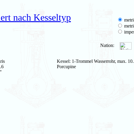
ert nach Kesseltyp
metri
metri
imper
Nation:
ris
Kessel: 1-Trommel Wasserrohr, max. 10.
.6
Porcupine
"