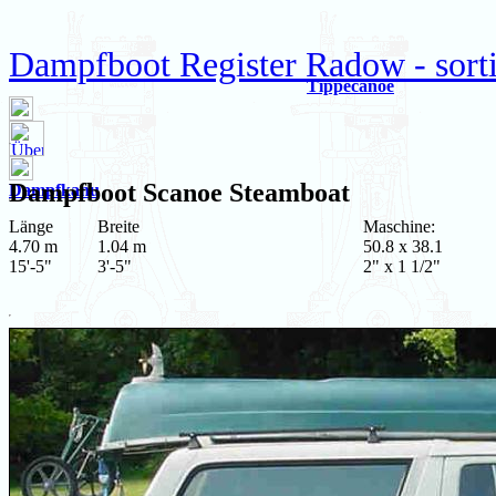
Dampfboot Register Radow - sorti
Tippecanoe
Dampfboot
Scanoe Steamboat
Dampfkanu
Länge
Breite
Maschine:
4.70 m
1.04 m
50.8 x 38.1
15'-5"
3'-5"
2" x 1 1/2"