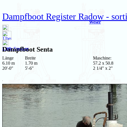
Dampfboot Register Radow - sorti
Weser
Dampfboot
Senta
Little Smoker
Länge
Breite
Maschine:
6.10 m
1.70 m
57.2 x 50.8
20'-0"
5'-6"
2 1/4" x 2"