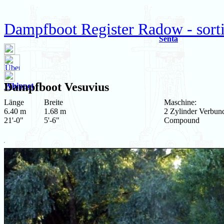
Dampfboot Register Radow - sortie
Senta
Dampfboot
Vesuvius
Whippet
Länge
Breite
Maschine:
6.40 m
1.68 m
2 Zylinder Verbun
21'-0"
5'-6"
Compound