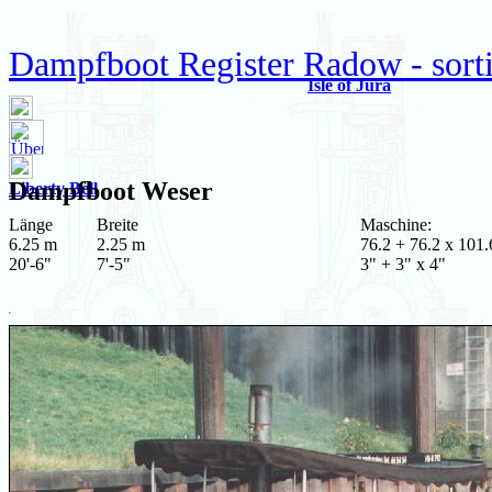
Dampfboot Register Radow - sort
Isle of Jura
Dampfboot
Weser
Liberty Bell
Länge
Breite
Maschine:
6.25 m
2.25 m
76.2 + 76.2 x 101.
20'-6"
7'-5"
3" + 3" x 4"