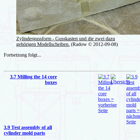
Zylindergussform - Gusskasten und die zwei dazu
gehörigen Modellscheiben.
(Radow © 2012-09-08)
Fortsetzung folgt...
3.7 Milling the 14 core
boxes
3.9 Test assembly of all
cylinder mold parts