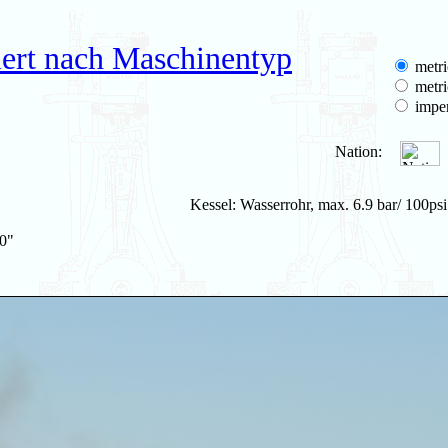
iert nach Maschinentyp
metri
metri
imper
Nation:
Kessel: Wasserrohr, max. 6.9 bar/ 100psi
20"