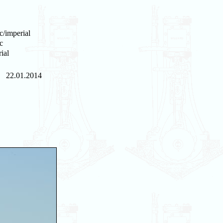
c/imperial
c
ial
22.01.2014