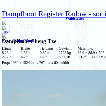
Dampfboot Register Radow - sort
Waldstätter
Dampfboot
Cheng Tze
Nyra - Dampf Kanu
Länge
Breite
Tiefgang
Gewicht
Maschine:
8.23 m
1.83 m
0.30 m
2722 kg
88.9 + 88.9 x 508
27'-0"
6'-0"
1'-0"
6000 lb
3 1/2" + 3 1/2" x 
Prop: 1930 x 1524 mm / 76" dia x 60" width