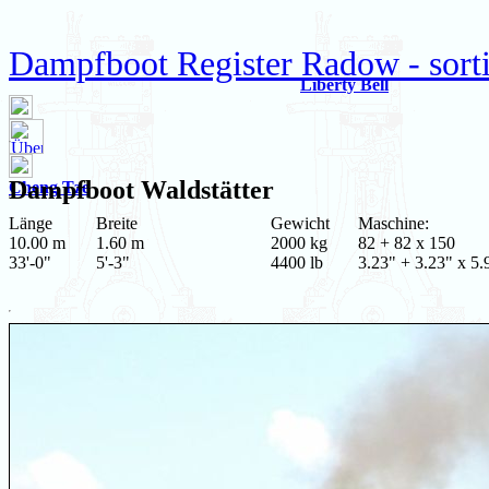
Dampfboot Register Radow - sort
Liberty Bell
Dampfboot
Waldstätter
Cheng Tze
Länge
Breite
Gewicht
Maschine:
10.00 m
1.60 m
2000 kg
82 + 82 x 150
33'-0"
5'-3"
4400 lb
3.23" + 3.23" x 5.