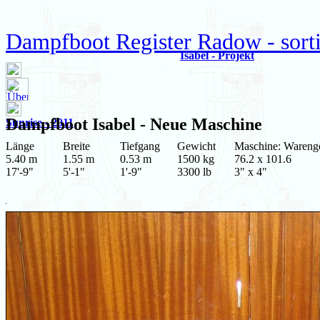
Dampfboot Register Radow - sorti
Isabel - Projekt
Dampfboot
Isabel
- Neue Maschine
Sunrise - 2011
Länge
Breite
Tiefgang
Gewicht
Maschine: Wareng
5.40 m
1.55 m
0.53 m
1500 kg
76.2 x 101.6
17'-9"
5'-1"
1'-9"
3300 lb
3" x 4"