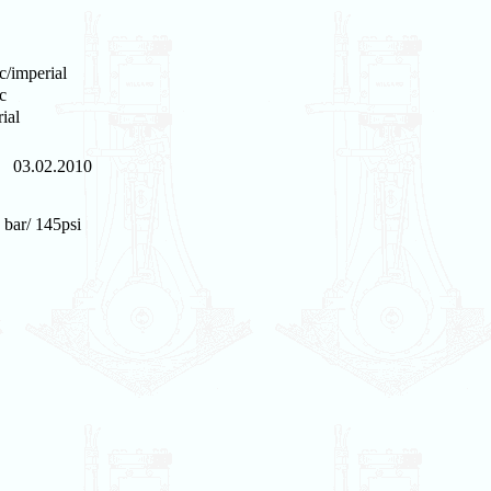
c/imperial
c
ial
03.02.2010
 bar/ 145psi