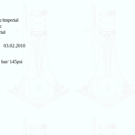
c/imperial
c
ial
03.02.2010
 bar/ 145psi