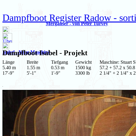
Dampfboot Register Radow - sorti
Merganser - von Peter Turvey
Dampfboot
Isabel
- Projekt
Isabel - Neue Maschine
Länge
Breite
Tiefgang
Gewicht
Maschine: Stuart 
5.40 m
1.55 m
0.53 m
1500 kg
57.2 + 57.2 x 50.8
17'-9"
5'-1"
1'-9"
3300 lb
2 1/4" + 2 1/4" x 2