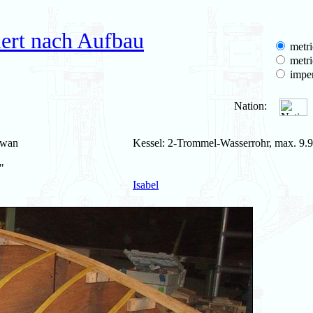
ert nach Aufbau
metri
metri
imper
Nation:
Swan
Kessel: 2-Trommel-Wasserrohr, max. 9.9
"
Isabel