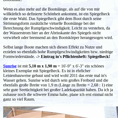
Wenn es also mehr auf die Bootslänge, als auf die von mir
willkürlich so definierte Schönheit ankommt, ist ein Spiegelheck
die erste Wahl. Das Spiegelheck gibt dem Boot durch seine
Strömungsform zusätzliche virtuelle Bootslänge bei der
Berechnung der Rumpfgeschwindigkeit. Leicht zu verstehen, da
der Wasserstrom hier an der Abrisskante des Spiegels nicht
verwirbelt oder bremsend an den Bootskörper herangesogen wird.
Selbst lange Boote machen sich diesen Effekt zu Nutze und
erzielen so ebenfalls hohe Rumpfgeschwindigkeiten bzw. niedrige
Formwiederstände.
-> Eintrag in's Pflichtenheft: Spiegelheck!
Sunrise
ist mit
5,10 m x 1,90 m
= 16'-9" x 6'-3" ein schönes
kleines Exemplar mit Spiegelheck. Es ist in ehrlicher
Leistenbauweise gebaut und wird wohl 2011 das erste mal in's
Wasser gehen. Sunrise wird durch sein großes Freibord und die
ebenfalls große Breite von 1,9 m (Länge zu Breite = 2,68 : 1) eine
sehr gute Seetüchtigkeit bei großer Ladekapazität haben. Da ich ja
zuhause noch die schwere Emma habe, plane ich erst einmal nicht
ganz so viel Raum.