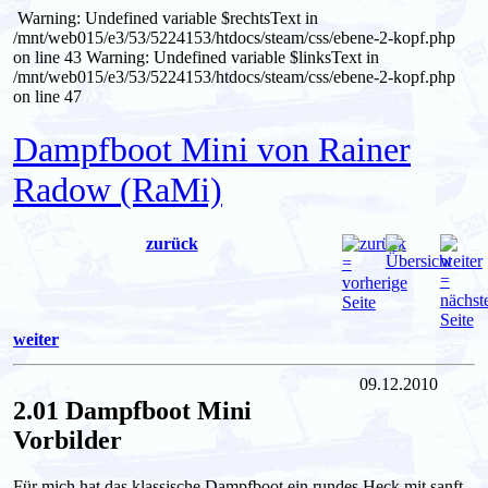
Warning: Undefined variable $rechtsText in
/mnt/web015/e3/53/5224153/htdocs/steam/css/ebene-2-kopf.php
on line 43
Warning: Undefined variable $linksText in
/mnt/web015/e3/53/5224153/htdocs/steam/css/ebene-2-kopf.php
on line 47
Dampfboot Mini von Rainer
Radow (RaMi)
zurück
weiter
09.12.2010
2.01 Dampfboot Mini
Vorbilder
Für mich hat das klassische Dampfboot ein rundes Heck mit sanft