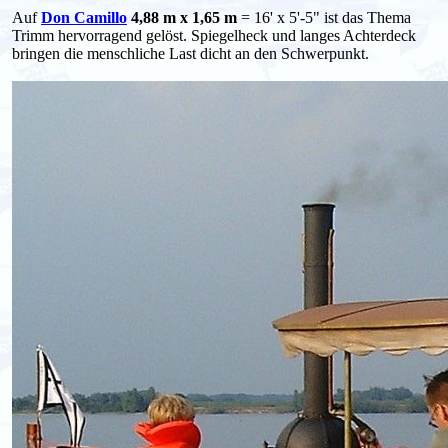
Auf
Don Camillo
4,88 m x 1,65 m
= 16' x 5'-5" ist das Thema
Trimm hervorragend gelöst. Spiegelheck und langes Achterdeck
bringen die menschliche Last dicht an den Schwerpunkt.