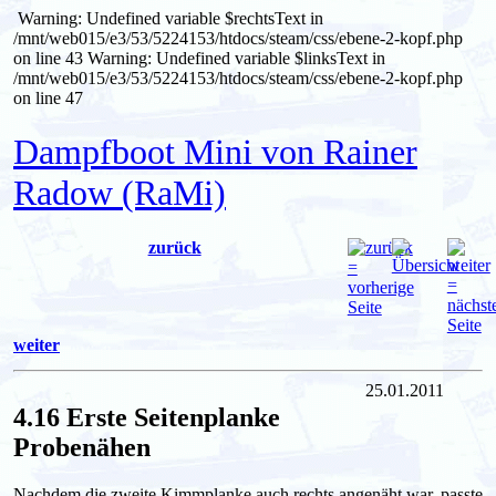
Warning: Undefined variable $rechtsText in
/mnt/web015/e3/53/5224153/htdocs/steam/css/ebene-2-kopf.php
on line 43
Warning: Undefined variable $linksText in
/mnt/web015/e3/53/5224153/htdocs/steam/css/ebene-2-kopf.php
on line 47
Dampfboot Mini von Rainer
Radow (RaMi)
zurück
weiter
25.01.2011
4.16 Erste Seitenplanke
Probenähen
Nachdem die zweite Kimmplanke auch rechts angenäht war, passte