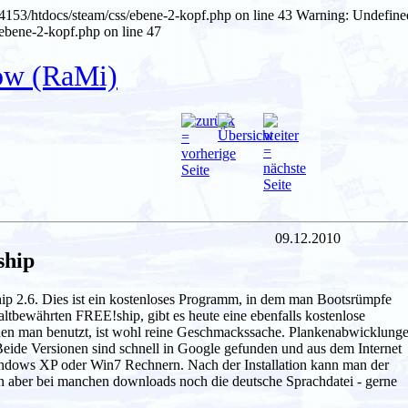
4153/htdocs/steam/css/ebene-2-kopf.php on line 43
Warning: Undefine
ebene-2-kopf.php on line 47
ow (RaMi)
09.12.2010
ship
ip 2.6. Dies ist ein kostenloses Programm, in dem man Bootsrümpfe
ltbewährten FREE!ship, gibt es heute eine ebenfalls kostenlose
nen man benutzt, ist wohl reine Geschmackssache. Plankenabwicklung
eide Versionen sind schnell in Google gefunden und aus dem Internet
Windows XP oder Win7 Rechnern. Nach der Installation kann man der
n aber bei manchen downloads noch die deutsche Sprachdatei - gerne