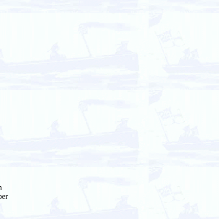
n
ber