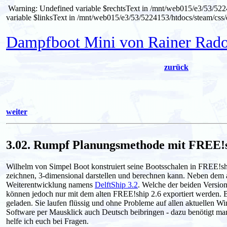
Warning: Undefined variable $rechtsText in /mnt/web015/e3/53/522
variable $linksText in /mnt/web015/e3/53/5224153/htdocs/steam/css/
Dampfboot Mini von Rainer Rad
zurück
weiter
3.02. Rumpf Planungsmethode mit FREE!
Wilhelm von Simpel Boot konstruiert seine Bootsschalen in FREE!sh
zeichnen, 3-dimensional darstellen und berechnen kann. Neben dem a
Weiterentwicklung namens
DelftShip 3.2
. Welche der beiden Versio
können jedoch nur mit dem alten FREE!ship 2.6 exportiert werden. B
geladen. Sie laufen flüssig und ohne Probleme auf allen aktuellen 
Software per Mausklick auch Deutsch beibringen - dazu benötigt ma
helfe ich euch bei Fragen.