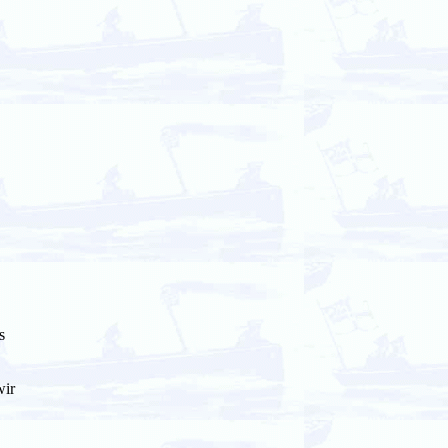
s
wir