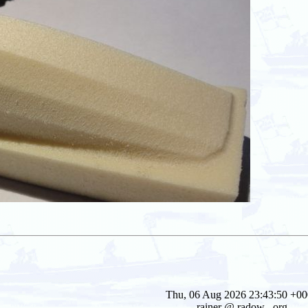
Thu, 06 Aug 2026 23:43:50 +0
rainer @ radow . org