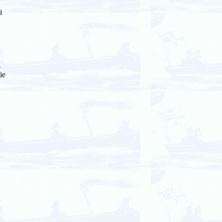
i
4
ie