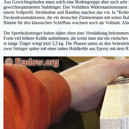
Aus Gewichtsgründen muss solch eine Bodengruppe aber auch sehr fi
gewichtsoptimierten Stahlträger. Das Verhältnis Widerstandsmoment zu
einem Vollprofil. Strohhalme und Bambus machen das vor. In "Kelle
Deckenkonstruktionen, die ein deutscher Zimmermann mit seiner B
Bäume für den klassischen Schiffbau wachsen noch als Vollstab. Also
Die Sperrholzstringer haben daher oben eine Verstärkung bekommen
Form viel höhere Kräfte aufnehmen, als wenn man nur ein einfaches Br
m lange Träger wiegt jetzt 3,3 kg. Die Phasen unten an den Seitenle
zwei Stringer später mit einer satten Hohlkehle aus Epoxy mit dem