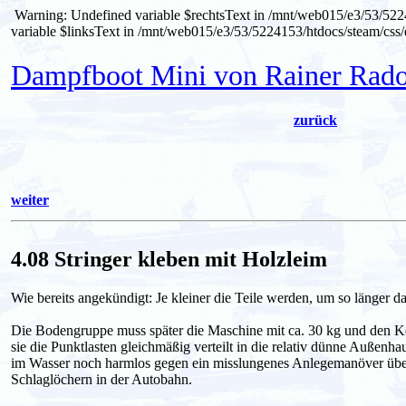
Warning: Undefined variable $rechtsText in /mnt/web015/e3/53/522
variable $linksText in /mnt/web015/e3/53/5224153/htdocs/steam/css/
Dampfboot Mini von Rainer Rad
zurück
weiter
4.08 Stringer kleben mit Holzleim
Wie bereits angekündigt: Je kleiner die Teile werden, um so länger dau
Die Bodengruppe muss später die Maschine mit ca. 30 kg und den Kes
sie die Punktlasten gleichmäßig verteilt in die relativ dünne Außenha
im Wasser noch harmlos gegen ein misslungenes Anlegemanöver über 
Schlaglöchern in der Autobahn.